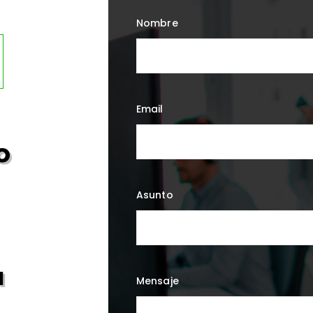
Nombre
Email
o
Asunto
a
Mensaje