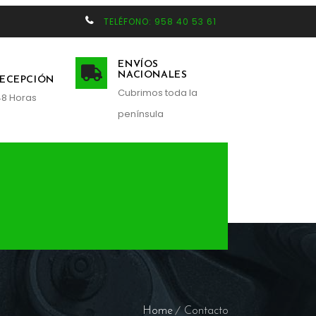
TELÉFONO: 958 40 53 61
ENVÍOS
NACIONALES
RECEPCIÓN
Cubrimos toda la
48 Horas
península
Home
Contacto