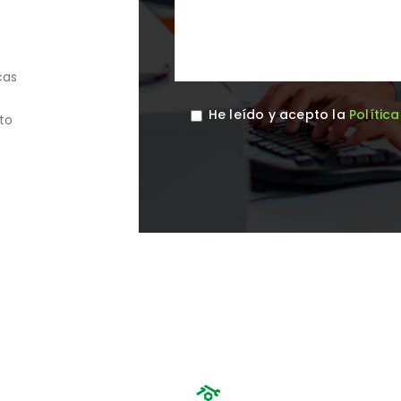
cas
He leído y acepto la
Polític
to