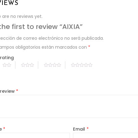
VIEWS
 are no reviews yet.
the first to review “AIXIA”
rección de correo electrónico no será publicada.
campos obligatorios están marcados con
*
rating
 review
*
e
*
Email
*