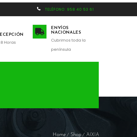
TELÉFONO: 958 40 53 61
ENVÍOS
NACIONALES
RECEPCIÓN
Cubrimos toda la
48 Horas
península
Home
Shop
AIXIA