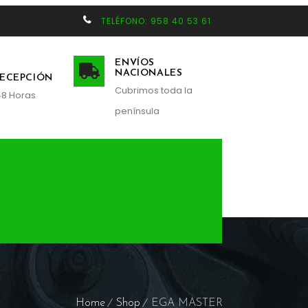
TELÉFONO: 958 40 53 61
ENVÍOS
NACIONALES
RECEPCIÓN
Cubrimos toda la
48 Horas
península
Home
Shop
EGA MASTER